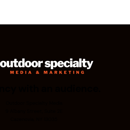
ncy with an audience.
Outdoor Specialty Media
9 Albany Street, Suite 2E
Cazenovia, NY 13035